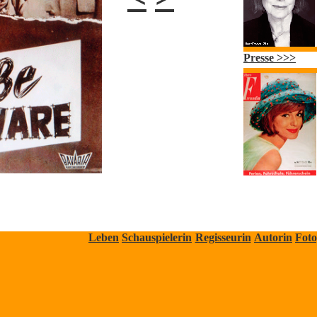
Presse >>>
Leben
Schauspielerin
Regisseurin
Autorin
Foto