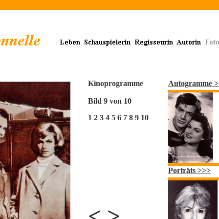
Kinoprogramme
Autogramme >
Bild 9 von 10
1
2
3
4
5
6
7
8
9
10
Porträts >>>
<
>